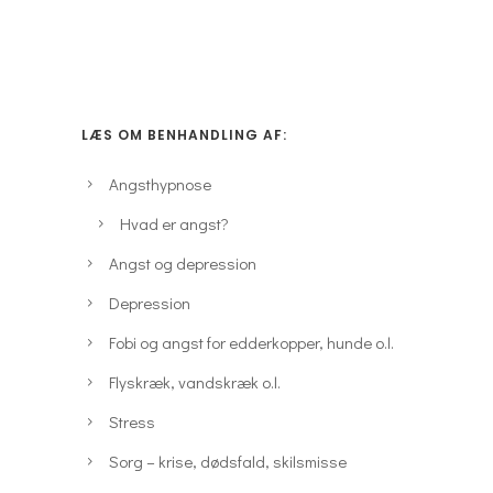
LÆS OM BENHANDLING AF:
Angsthypnose
Hvad er angst?
Angst og depression
Depression
Fobi og angst for edderkopper, hunde o.l.
Flyskræk, vandskræk o.l.
Stress
Sorg – krise, dødsfald, skilsmisse