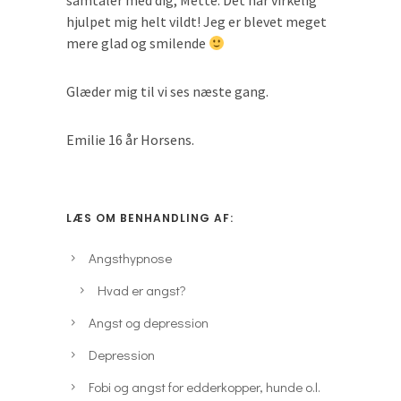
samtaler med dig, Mette. Det har virkelig
hjulpet mig helt vildt! Jeg er blevet meget
mere glad og smilende
Glæder mig til vi ses næste gang.
Emilie 16 år Horsens.
LÆS OM BENHANDLING AF:
Angsthypnose
Hvad er angst?
Angst og depression
Depression
Fobi og angst for edderkopper, hunde o.l.