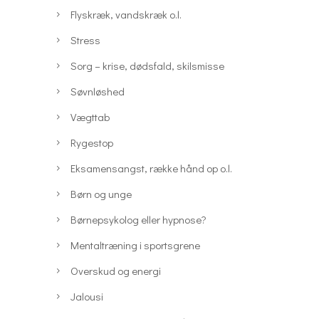
Flyskræk, vandskræk o.l.
Stress
Sorg – krise, dødsfald, skilsmisse
Søvnløshed
Vægttab
Rygestop
Eksamensangst, række hånd op o.l.
Børn og unge
Børnepsykolog eller hypnose?
Mentaltræning i sportsgrene
Overskud og energi
Jalousi