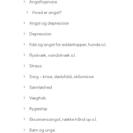
Angsthypnose
Hvad er angst?
Angst og depression
Depression
Fobi og angst for edderkopper, hunde o.l.
Flyskræk, vandskræk o.l.
Stress
Sorg – krise, dødsfald, skilsmisse
Søvnløshed
Vægttab
Rygestop
Eksamensangst, række hånd op o.l.
Børn og unge